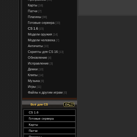
Карты
[16]
Патчи
[7]
Плагины
[96]
Готовые сервера
[33]
CS 1.6
[15]
Модели оружия
[14]
Модели человека
[7]
Античиты
[10]
Скрипты для CS 16
[13]
Обновление
[4]
Исправление
[3]
Демки
[10]
Клипы
[14]
Музыка
[6]
Игры
[11]
Файлы к другим играм
[0]
Вcё для CS
CS 1.6
Готовые сервера
Карты
Патчи
Плагины