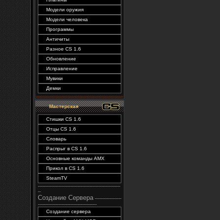
Модели оружия
Модели человека
Программы
Античиты
Разное CS 1.6
Обновление
Исправление
Мувики
Демки
Мастерская
Стишки CS 1.6
Отцы CS 1.6
Словарь
Распрыг в CS 1.6
Основные команды AMX
Прикол в CS 1.6
SteamTV
--------------------------------------------------------
--
Создание Сервера
------------------
----------------------------------------
Создание сервера