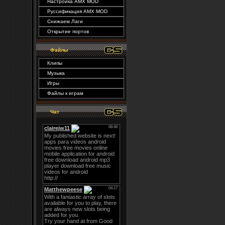
Настройка AMX MOD
Руссификация AMX MOD
Снижаем Лаги
Открытие портов
Файлы
Клипы
Музыка
Игры
Файлы к играм
Чат