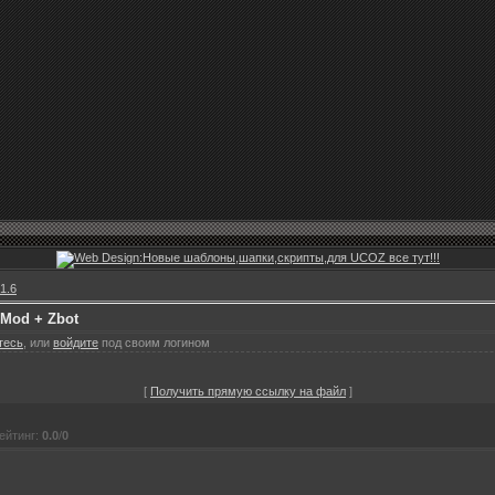
1.6
 Mod + Zbot
тесь
, или
войдите
под своим логином
[
Получить прямую ссылку на файл
]
ейтинг
:
0.0
/
0