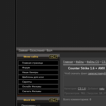
Главная
|
Регистрация
|
Вход
Меню сайта
Главная
»
Файлы
»
Файлы CS
»
CS 
Главная страница
Форум
Counter Strike 1.6 + AMX
Наши банеры
Чтоб скачать фаил
зарегистрируй
Шаблоны для ucoz
Скрипты
Онлайн Фильмы
Категория
:
CS 1.6
|
Добавил
:
natu
Скачать Фильмы
Просмотров
:
761
|
Загрузок
:
18
|
Р
Всего комментариев
:
0
Block title
Программы
[45]