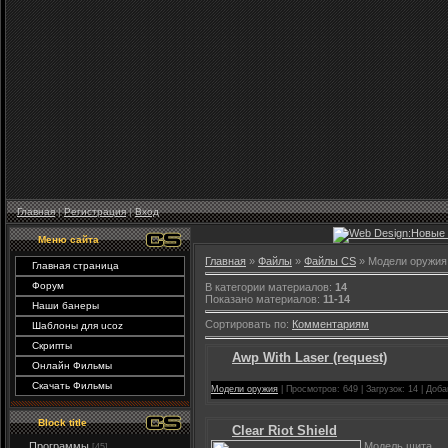
Главная
|
Регистрация
|
Вход
Меню сайта
Главная
»
Файлы
»
Файлы CS
» Модели оружия
Главная страница
Форум
В категории материалов
:
14
Показано материалов
:
11-14
Наши банеры
Сортировать по
:
Комментариям
Шаблоны для ucoz
Скрипты
Awp With Laser (request)
Онлайн Фильмы
Скачать Фильмы
Модели оружия
| Просмотров: 649 | Загрузок: 14 | Доб
Block title
Clear Riot Shield
Модель щита.
Программы
[45]