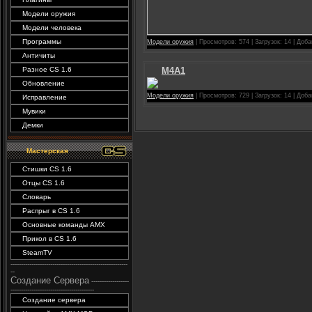
Модели оружия
Модели человека
Программы
Модели оружия
| Просмотров: 574 | Загрузок: 14 | Доб
Античиты
M4A1
Разное CS 1.6
Обновление
Модели оружия
| Просмотров: 729 | Загрузок: 14 | Доб
Исправление
Мувики
Демки
Мастерская
Стишки CS 1.6
Отцы CS 1.6
Словарь
Распрыг в CS 1.6
Основные команды AMX
Прикол в CS 1.6
SteamTV
--------------------------------------------------------
--
Создание Сервера
------------------
----------------------------------------
Создание сервера