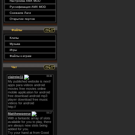
Настройка AMX MOD
Руссификация AMX MOD
Снижаем Лаги
Открытие портов
Файлы
Клипы
Музыка
Игры
Файлы к играм
Чат