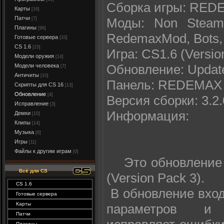
Сборка игры: REDEM
Карты
[16]
Патчи
Моды: Non Steam, P
[7]
Плагины
[96]
RedemaxMod, Bots, 
Готовые сервера
[33]
CS 1.6
[15]
Игра: CS1.6 (Versio
Модели оружия
[14]
Обновление: Update
Модели человека
[7]
Античиты
[10]
Панель: REDEMAX P
Скрипты для CS 16
[13]
Обновление
[4]
Версия сборки: 3.2.
Исправление
[3]
Информация:
Демки
[10]
Клипы
[14]
Музыка
[6]
Игры
[11]
Файлы к другим играм
[0]
Это обновление дл
Вcё для CS
(Version Pack 3).
CS 1.6
В обновление вход
Готовые сервера
Карты
параметров и 
Патчи
Плагины