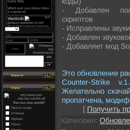
коды)
- Добавлен поль
скриптов
- Исправлены звук
- Добавлен звуков
- Добавляет мод So
200
Это обновление ра
Новости
Counter-Strike v
Опрос
Желательно скачай
пропатчена, модиф
Как вам наш дизайн?
[
Получить п
Просто супер
Отлично
Категория
:
Обновле
Хорошо
Плохо
Ужасно