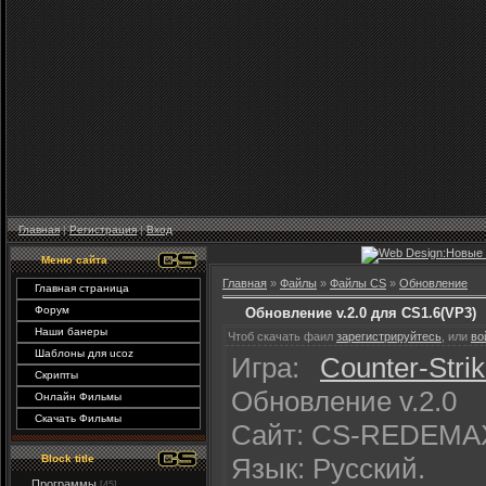
Главная
|
Регистрация
|
Вход
Меню сайта
Главная
»
Файлы
»
Файлы CS
»
Обновление
Главная страница
Форум
Обновление v.2.0 для CS1.6(VP3)
Наши банеры
Чтоб скачать фаил
зарегистрируйтесь
, или
во
Шаблоны для ucoz
Игра:
Counter-Stri
Скрипты
Обновление v.2.0
Онлайн Фильмы
Скачать Фильмы
Сайт: CS-REDEMAX
Язык: Русский.
Block title
Программы
[45]