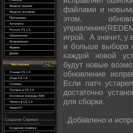
исправляет ошибки
Модели оружия
файлами и новыми
Модели человека
этом, обно
Программы
Античиты
управление(RED
Разное CS 1.6
игрой. А значит, у
Обновление
Исправление
и больше выбора н
Мувики
каждой новой уст
Демки
будут новые возмо
Мастерская
обновление испра
Стишки CS 1.6
Отцы CS 1.6
Если патч устарел
Словарь
достаточно устан
Распрыг в CS 1.6
Основные команды AMX
для сборки.
Прикол в CS 1.6
SteamTV
--------------------------------------------------------
--
Добавлено и испр
Создание Сервера
------------------
----------------------------------------
Создание сервера