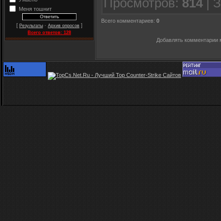
Просмотров
:
814
|
З
Меня тошнит
Всего комментариев
:
0
[
·
]
Результаты
Архив опросов
Всего ответов:
128
Добавлять комментарии м