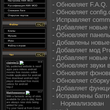
Настройка AMX MOD
- Обновляет F.A.Q.
Руссификация AMX MOD
- Обновляет config.
Снижаем Лаги
Открытие портов
- Исправляет com
Файлы
- Добавляет новые 
Клипы
- Обновляет панель
Музыка
- Добавлены новы
Игры
Файлы к играм
- Добавляет мод Pro
Чат
- Добавляет новые
- Обновляет звуки в
- Обновляет фонов
- Обновляет сборку 
- Добавляет функц
- Исправлены багги
- Нормализован 